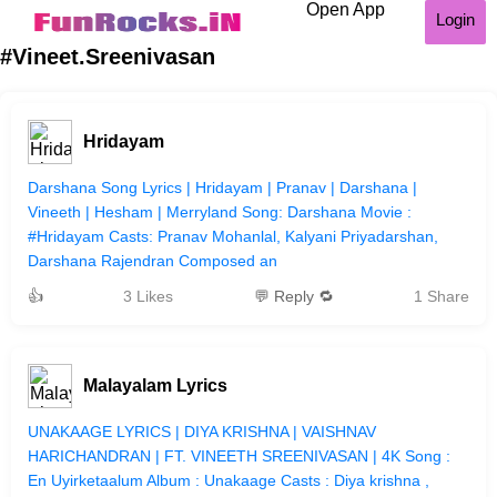
Open App
Login
#Vineet.Sreenivasan
Hridayam
Darshana Song Lyrics | Hridayam | Pranav | Darshana |
Vineeth | Hesham | Merryland Song: Darshana Movie :
#Hridayam Casts: Pranav Mohanlal, Kalyani Priyadarshan,
Darshana Rajendran Composed an
👍
3 Likes
💬 Reply 🔁
1 Share
Malayalam Lyrics
UNAKAAGE LYRICS | DIYA KRISHNA | VAISHNAV
HARICHANDRAN | FT. VINEETH SREENIVASAN | 4K Song :
En Uyirketaalum Album : Unakaage Casts : Diya krishna ,