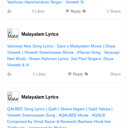
Vaishnav Harichandran Singer : Vineeth Sr
👍
2 Likes
💬 Reply 🔁
1 Share
Malayalam Lyrics
Varavayi Nee Song Lyrics - Sara`s Malayalam Movie | Divya
Vineeth | Vineeth Sreenivasan Movie : #Saras Song : Varavayi
Nee Music: Shaan Rahman Lyrics: Joe Paul Singers: Divya
Vineeth & Vi
👍
1 Likes
💬 Reply 🔁
Share
Malayalam Lyrics
QALBEE Song Lyrics | Qalb | Shane Nigam | Sajid Yahiya |
Vineeth Sreenivasan Song : #QALBEE Movie : #QALB
Composed by Vimal Nazar & Reneesh Basheer Hook line
‘Qalbe en..’ composed by Prakas