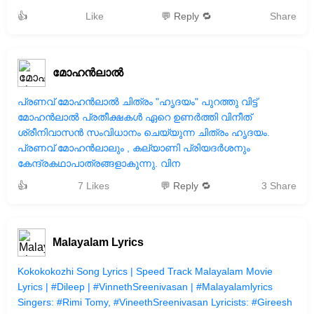
👍
Like
💬 Reply 🔁
Share
മോഹൻലാൽ
പ്രണവ് മോഹൻലാൽ ചിത്രം "ഹൃദയം" പുറത്തു വിട്ട്
മോഹൻലാൽ പ്രതീക്ഷകൾ ഏറെ ഉണർത്തി വിനീത്
ശ്രീനിവാസൻ സംവിധാനം ചെയ്യുന്ന ചിത്രം ഹൃദയം.
പ്രണവ് മോഹൻലാലും , കല്യാണി പ്രിയദർശനും
കേന്ദ്രകഥാപാത്രങ്ങളാകുന്നു. വിന
👍
7 Likes
💬 Reply 🔁
3 Share
Malayalam Lyrics
Kokokokozhi Song Lyrics | Speed Track Malayalam Movie
Lyrics | #Dileep | #VinnethSreenivasan | #Malayalamlyrics
Singers: #Rimi Tomy, #VineethSreenivasan Lyricists: #Gireesh